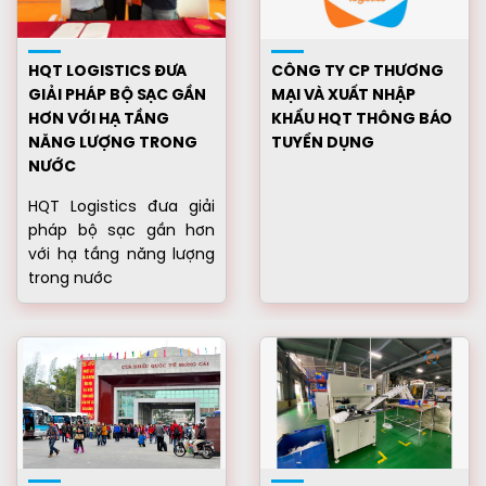
HQT LOGISTICS ĐƯA
CÔNG TY CP THƯƠNG
GIẢI PHÁP BỘ SẠC GẦN
MẠI VÀ XUẤT NHẬP
HƠN VỚI HẠ TẦNG
KHẨU HQT THÔNG BÁO
NĂNG LƯỢNG TRONG
TUYỂN DỤNG
NƯỚC
HQT Logistics đưa giải
pháp bộ sạc gần hơn
với hạ tầng năng lượng
trong nước