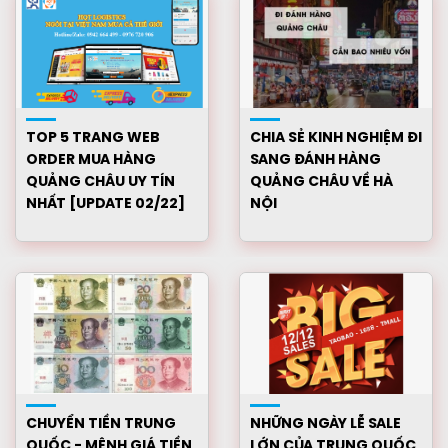
TOP 5 TRANG WEB
CHIA SẺ KINH NGHIỆM ĐI
ORDER MUA HÀNG
SANG ĐÁNH HÀNG
QUẢNG CHÂU UY TÍN
QUẢNG CHÂU VỀ HÀ
NHẤT [UPDATE 02/22]
NỘI
CHUYỂN TIỀN TRUNG
NHỮNG NGÀY LỄ SALE
QUỐC - MỆNH GIÁ TIỀN
LỚN CỦA TRUNG QUỐC