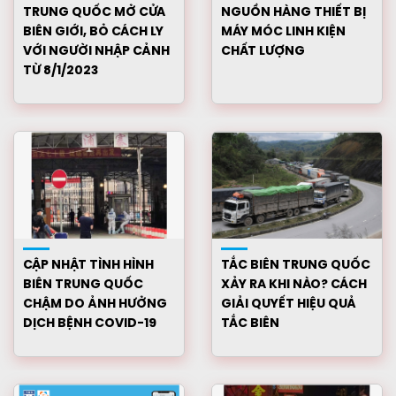
TRUNG QUỐC MỞ CỬA
NGUỒN HÀNG THIẾT BỊ
BIÊN GIỚI, BỎ CÁCH LY
MÁY MÓC LINH KIỆN
VỚI NGƯỜI NHẬP CẢNH
CHẤT LƯỢNG
TỪ 8/1/2023
CẬP NHẬT TÌNH HÌNH
TẮC BIÊN TRUNG QUỐC
BIÊN TRUNG QUỐC
XẢY RA KHI NÀO? CÁCH
CHẬM DO ẢNH HƯỞNG
GIẢI QUYẾT HIỆU QUẢ
DỊCH BỆNH COVID-19
TẮC BIÊN